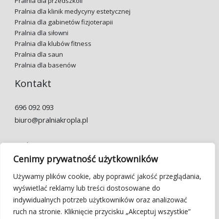
Pralnia dla przedszkoli
Pralnia dla klinik medycyny estetycznej
Pralnia dla gabinetów fizjoterapii
Pralnia dla siłowni
Pralnia dla klubów fitness
Pralnia dla saun
Pralnia dla basenów
Kontakt
696 092 093
biuro@pralniakropla.pl
Godziny otwarcia:
Pon.-pt. 7:00 – 22:00
Cenimy prywatność użytkowników
Używamy plików cookie, aby poprawić jakość przeglądania,
Alior bank
wyświetlać reklamy lub treści dostosowane do
73 2490 0005 0000 4500 7434 4229
indywidualnych potrzeb użytkowników oraz analizować
ruch na stronie. Kliknięcie przycisku „Akceptuj wszystkie”