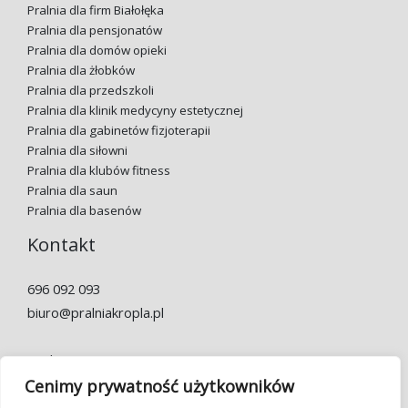
Pralnia dla firm Białołęka
Pralnia dla pensjonatów
Pralnia dla domów opieki
Pralnia dla żłobków
Pralnia dla przedszkoli
Pralnia dla klinik medycyny estetycznej
Pralnia dla gabinetów fizjoterapii
Pralnia dla siłowni
Pralnia dla klubów fitness
Pralnia dla saun
Pralnia dla basenów
Kontakt
696 092 093
biuro@pralniakropla.pl
Godziny otwarcia:
Pon.-pt. 7:00 – 22:00
Cenimy prywatność użytkowników