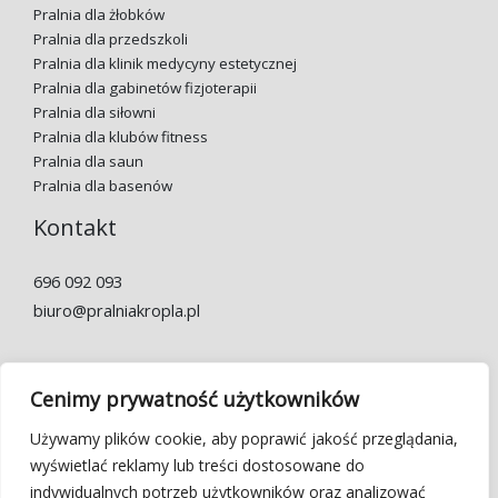
Pralnia dla żłobków
Pralnia dla przedszkoli
Pralnia dla klinik medycyny estetycznej
Pralnia dla gabinetów fizjoterapii
Pralnia dla siłowni
Pralnia dla klubów fitness
Pralnia dla saun
Pralnia dla basenów
Kontakt
696 092 093
biuro@pralniakropla.pl
Godziny otwarcia:
Pon.-pt. 7:00 – 22:00
Cenimy prywatność użytkowników
Używamy plików cookie, aby poprawić jakość przeglądania,
Alior bank
wyświetlać reklamy lub treści dostosowane do
73 2490 0005 0000 4500 7434 4229
indywidualnych potrzeb użytkowników oraz analizować