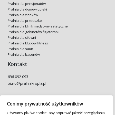
Pralnia dla pensjonatów
Pralnia dla domów opieki
Pralnia dla żłobków
Pralnia dla przedszkoli
Pralnia dla klinik medycyny estetycznej
Pralnia dla gabinetów fizjoterapii
Pralnia dla siłowni
Pralnia dla klubów fitness
Pralnia dla saun
Pralnia dla basenów
Kontakt
696 092 093
biuro@pralniakropla.pl
Godziny otwarcia:
Pon.-pt. 7:00 – 22:00
Cenimy prywatność użytkowników
Używamy plików cookie, aby poprawić jakość przeglądania,