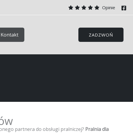
Opinie
Kontakt
ZADZWOŃ
nów
onego partnera do obsługi pralniczej?
Pralnia dla