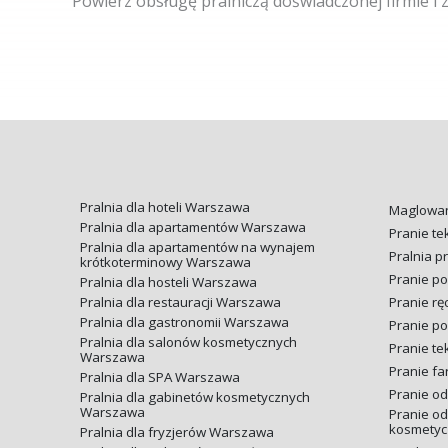
Powierz obsługę pralniczą doświadczonej firmie i 
Pralnia dla hoteli Warszawa
Maglowan
Pralnia dla apartamentów Warszawa
Pranie t
Pralnia dla apartamentów na wynajem
Pralnia 
krótkoterminowy Warszawa
Pranie poś
Pralnia dla hosteli Warszawa
Pralnia dla restauracji Warszawa
Pranie rę
Pralnia dla gastronomii Warszawa
Pranie po
Pralnia dla salonów kosmetycznych
Pranie te
Warszawa
Pranie f
Pralnia dla SPA Warszawa
Pranie od
Pralnia dla gabinetów kosmetycznych
Warszawa
Pranie od
kosmetyc
Pralnia dla fryzjerów Warszawa