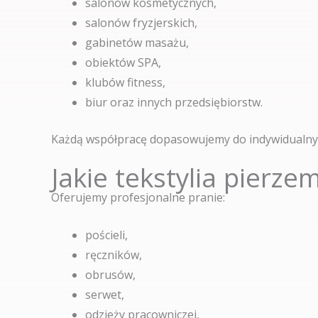
salonów kosmetycznych,
salonów fryzjerskich,
gabinetów masażu,
obiektów SPA,
klubów fitness,
biur oraz innych przedsiębiorstw.
Każdą współpracę dopasowujemy do indywidualnyc
Jakie tekstylia pierze
Oferujemy profesjonalne pranie:
pościeli,
ręczników,
obrusów,
serwet,
odzieży pracowniczej,