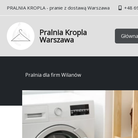
Przejdź
PRALNIA KROPLA - pranie z dostawą Warszawa
+48 6
do
treści
Pralnia Kropla
Główn
Warszawa
Pralnia dla firm Wilanów