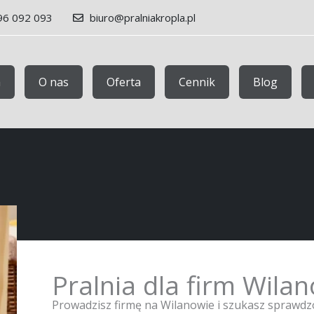
96 092 093
biuro@pralniakropla.pl
a
O nas
Oferta
Cennik
Blog
Pralnia dla firm Wila
Prowadzisz firmę na Wilanowie i szukasz sprawdz