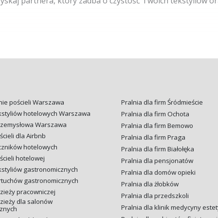
zyskaj partnera, który zadba o czystość Twoich tekstyliów o
ie pościeli Warszawa
Pralnia dla firm Śródmieście
ekstyliów hotelowych Warszawa
Pralnia dla firm Ochota
przemysłowa Warszawa
Pralnia dla firm Bemowo
cieli dla Airbnb
Pralnia dla firm Praga
czników hotelowych
Pralnia dla firm Białołęka
ścieli hotelowej
Pralnia dla pensjonatów
kstyliów gastronomicznych
Pralnia dla domów opieki
artuchów gastronomicznych
Pralnia dla żłobków
zieży pracowniczej
Pralnia dla przedszkoli
zieży dla salonów
Pralnia dla klinik medycyny este
znych