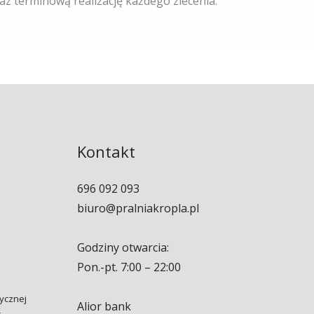
raz terminową realizację każdego zlecenia.
Kontakt
696 092 093
biuro@pralniakropla.pl
Godziny otwarcia:
Pon.-pt. 7:00 – 22:00
tycznej
Alior bank