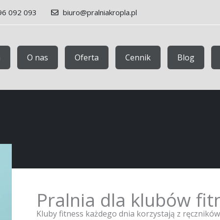
96 092 093
biuro@pralniakropla.pl
a
O nas
Oferta
Cennik
Blog
Pralnia dla klubów f
Kluby fitness każdego dnia korzystają z ręczników