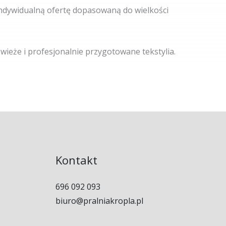
indywidualną ofertę dopasowaną do wielkości
wieże i profesjonalnie przygotowane tekstylia.
Kontakt
696 092 093
biuro@pralniakropla.pl