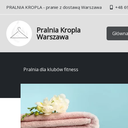
Przejdź
PRALNIA KROPLA - pranie z dostawą Warszawa
+48 6
do
treści
Pralnia Kropla
Główn
Warszawa
Pralnia dla klubów fitness