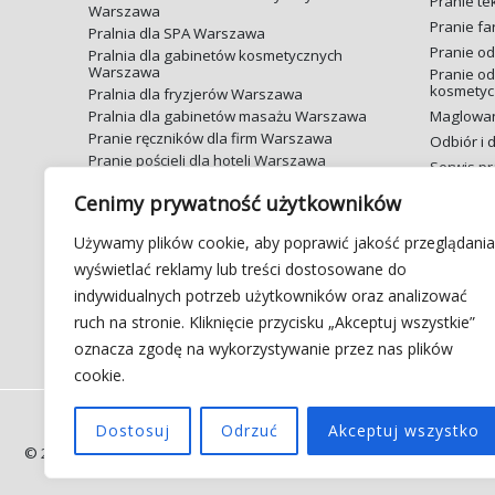
Pranie te
Warszawa
Pranie f
Pralnia dla SPA Warszawa
Pranie od
Pralnia dla gabinetów kosmetycznych
Warszawa
Pranie od
kosmetyc
Pralnia dla fryzjerów Warszawa
Pralnia dla gabinetów masażu Warszawa
Maglowani
Pranie ręczników dla firm Warszawa
Odbiór i
Pranie pościeli dla hoteli Warszawa
Serwis pra
Pranie pościeli dla apartamentów
Pralnia d
Warszawa
Cenimy prywatność użytkowników
Pralnia d
Pranie obrusów Warszawa
Używamy plików cookie, aby poprawić jakość przeglądania
Pranie serwet Warszawa
Pralnia d
Pranie odzieży roboczej Warszawa
wyświetlać reklamy lub treści dostosowane do
Pralnia d
indywidualnych potrzeb użytkowników oraz analizować
ruch na stronie. Kliknięcie przycisku „Akceptuj wszystkie”
oznacza zgodę na wykorzystywanie przez nas plików
cookie.
Dostosuj
Odrzuć
Akceptuj wszystko
© 2026 Pralnia Kropla Warszawa | Pranie z dostawą. Działamy na ter