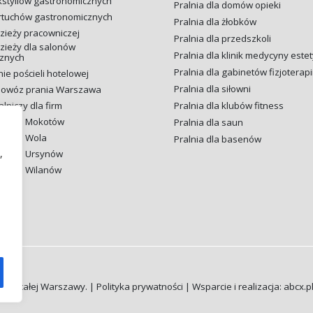
kstyliów gastronomicznych
Pralnia dla domów opieki
artuchów gastronomicznych
Pralnia dla żłobków
zieży pracowniczej
Pralnia dla przedszkoli
zieży dla salonów
Pralnia dla klinik medycyny este
znych
Pralnia dla gabinetów fizjoterapi
e pościeli hotelowej
Pralnia dla siłowni
 dowóz prania Warszawa
lniczy dla firm
Pralnia dla klubów fitness
la firm Mokotów
Pralnia dla saun
la firm Wola
Pralnia dla basenów
,
la firm Ursynów
la firm Wilanów
enie całej Warszawy. |
Polityka prywatności
| Wsparcie i realizacja:
abcx.p